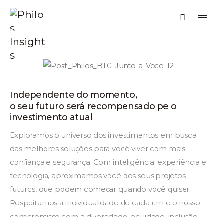
Philos Insights
Sobre nós
Independente do momento,
o seu futuro será recompensado pelo
Categorias
investimento atual
Exploramos o universo dos investimentos em busca
Voltar ao site
das melhores soluções para você viver com mais
confiança e segurança. Com inteligência, experiência e
tecnologia, aproximamos você dos seus projetos
futuros, que podem começar quando você quiser.
Respeitamos a individualidade de cada um e o nosso
compromisso com a diversidade, equidade, inclusão