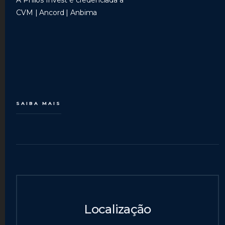
A Philos Invest é credenciada a
CVM | Ancord | Anbima
SAIBA MAIS
Localização