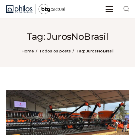
Tag: JurosNoBrasil
Home
Todos os posts
Tag: JurosNoBrasil
Philos Insights
Sobre nós
Categorias
Voltar ao site