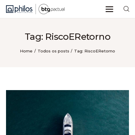
Tag: RiscoERetorno
Philos Insights
Home
Todos os posts
Tag: RiscoERetorno
Sobre nós
Categorias
Voltar ao site