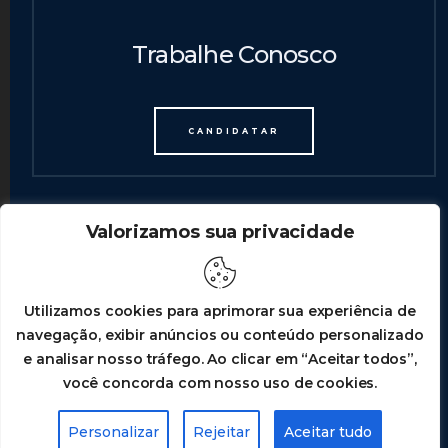
Trabalhe Conosco
CANDIDATAR
Valorizamos sua privacidade
Utilizamos cookies para aprimorar sua experiência de
navegação, exibir anúncios ou conteúdo personalizado
e analisar nosso tráfego. Ao clicar em “Aceitar todos”,
© 2023 MADE BY MARCUSANDREY.COM
você concorda com nosso uso de cookies.
TERMOS & CONDIÇÕES
POLÍTICA DE PRIVACIDADE
Personalizar
Rejeitar
Aceitar tudo