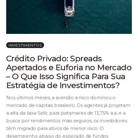
INVESTIMENTOS
Crédito Privado: Spreads
Apertados e Euforia no Mercado
– O Que Isso Significa Para Sua
Estratégia de Investimentos?
Nos últimos meses, a aversão a risco dominou o
mercado de capitais brasileiro. Os agentes já projetam
a alta da taxa Selic para patamares de 13,75% a.a. e a
busca por rendimentos mais seguros, os investidores
têm migrado para ativos de menor risco. O
desempenho abaixo do esperado de fundos