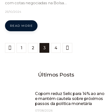
com cotas negociadas na Bolsa…
25/10/2024
READ MORE
1
2
>
3
4
Últimos Posts
Copom reduz Selic para 14% ao ano
e mantém cautela sobre próximos
passos da política monetária
07/08/2026