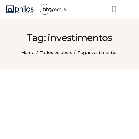
Tag: investimentos
Home
Todos os posts
Tag: investimentos
Philos Insights
Sobre nós
Categorias
Voltar ao site